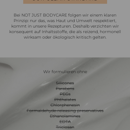
Bei NOT JUST BODYCARE folgen wir einem klaren
Prinzip: nur das, was Haut und Umwelt respektiert,
kommt in unsere Rezepturen. Deshalb verzichten wir
konsequent auf Inhaltsstoffe, die als reizend, hormonell
wirksam oder ökologisch kritisch gelten.
Wir formulieren ohne
Silicones
Parabens
PEGs
Phthalates
Chlorphenesin
Formaldehyde-releasing preservatives
Ethanolamines
EDTA
Triclosan