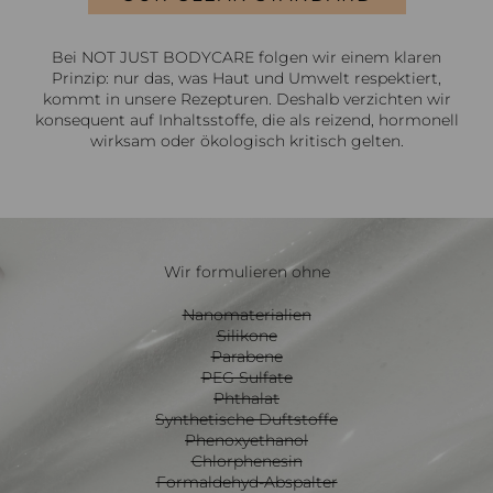
Bei NOT JUST BODYCARE folgen wir einem klaren
Prinzip: nur das, was Haut und Umwelt respektiert,
kommt in unsere Rezepturen. Deshalb verzichten wir
konsequent auf Inhaltsstoffe, die als reizend, hormonell
wirksam oder ökologisch kritisch gelten.
Wir formulieren ohne
Nanomaterialien
Silikone
Parabene
PEG Sulfate
Phthalat
Synthetische Duftstoffe
Phenoxyethanol
Chlorphenesin
Formaldehyd-Abspalter