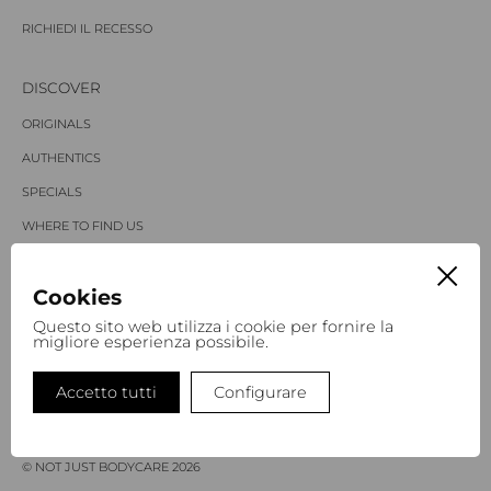
RICHIEDI IL RECESSO
DISCOVER
ORIGINALS
AUTHENTICS
SPECIALS
WHERE TO FIND US
STORIES
Cookies
NOT JUST A PHILOSOPHY
Questo sito web utilizza i cookie per fornire la
migliore esperienza possibile.
LINGUE
Accetto tutti
Configurare
IT
EN
DE
© NOT JUST BODYCARE 2026