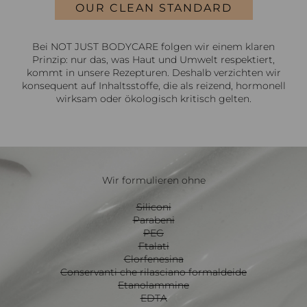
OUR CLEAN STANDARD
Bei NOT JUST BODYCARE folgen wir einem klaren
Prinzip: nur das, was Haut und Umwelt respektiert,
kommt in unsere Rezepturen. Deshalb verzichten wir
konsequent auf Inhaltsstoffe, die als reizend, hormonell
wirksam oder ökologisch kritisch gelten.
Wir formulieren ohne
Siliconi
Parabeni
PEG
Ftalati
Clorfenesina
Conservanti che rilasciano formaldeide
Etanolammine
EDTA