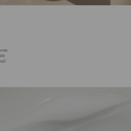
 was
alb
ell