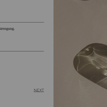
strengung.
NEXT