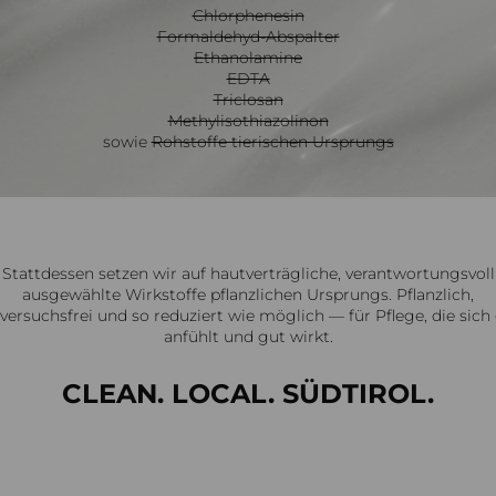
Chlorphenesin
Formaldehyd-Abspalter
Ethanolamine
EDTA
Triclosan
Methylisothiazolinon
sowie
Rohstoffe tierischen Ursprungs
Stattdessen setzen wir auf hautverträgliche, verantwortungsvoll
ausgewählte Wirkstoffe pflanzlichen Ursprungs. Pflanzlich,
rversuchsfrei und so reduziert wie möglich — für Pflege, die sich
anfühlt und gut wirkt.
CLEAN. LOCAL. SÜDTIROL.