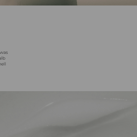
 was
alb
ell