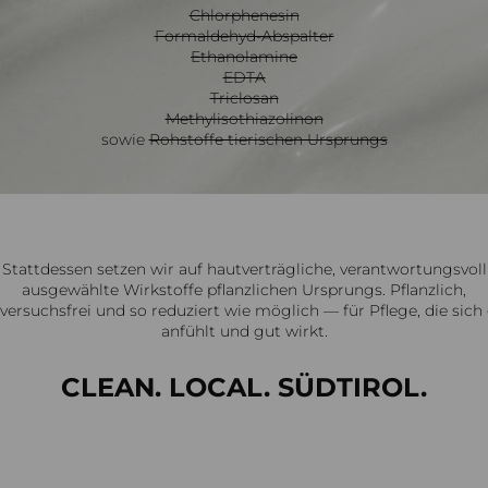
Chlorphenesin
Formaldehyd-Abspalter
Ethanolamine
EDTA
Triclosan
Methylisothiazolinon
sowie
Rohstoffe tierischen Ursprungs
Stattdessen setzen wir auf hautverträgliche, verantwortungsvoll
ausgewählte Wirkstoffe pflanzlichen Ursprungs. Pflanzlich,
rversuchsfrei und so reduziert wie möglich — für Pflege, die sich
anfühlt und gut wirkt.
CLEAN. LOCAL. SÜDTIROL.