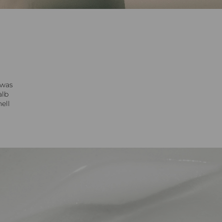
 was
alb
ell