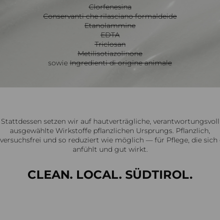
Clorfenesina
Conservanti che rilasciano formaldeide
Etanolammine
EDTA
Triclosan
Metilisotiazolinone
sowie
Ingredienti di origine animale
Stattdessen setzen wir auf hautverträgliche, verantwortungsvoll
ausgewählte Wirkstoffe pflanzlichen Ursprungs. Pflanzlich,
rversuchsfrei und so reduziert wie möglich — für Pflege, die sich
anfühlt und gut wirkt.
CLEAN. LOCAL. SÜDTIROL.