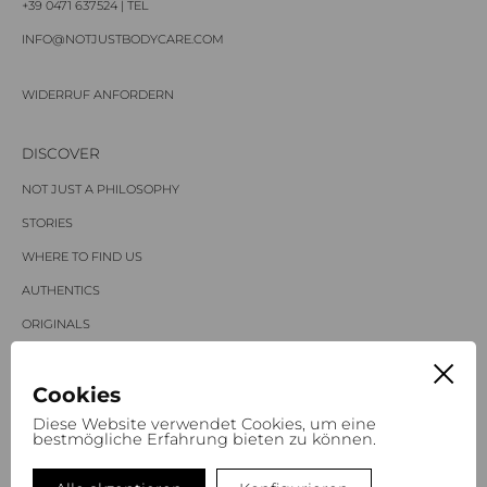
+39 0471 637524 | TEL
INFO@NOTJUSTBODYCARE.COM
WIDERRUF ANFORDERN
DISCOVER
NOT JUST A PHILOSOPHY
STORIES
WHERE TO FIND
US
AUTHENTICS
ORIGINALS
SPECIALS
Cookies
NOT JUST A MAGAZINE
Diese Website verwendet Cookies, um eine
bestmögliche Erfahrung bieten zu können.
SPRACHEN