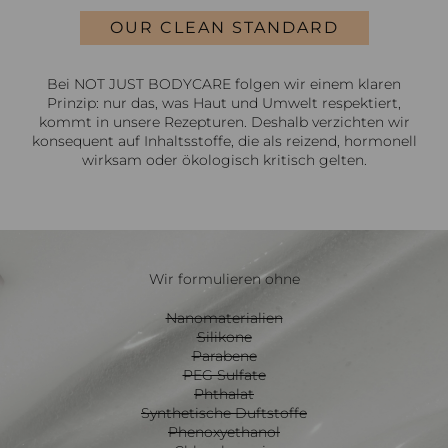
OUR CLEAN STANDARD
Bei NOT JUST BODYCARE folgen wir einem klaren
Prinzip: nur das, was Haut und Umwelt respektiert,
kommt in unsere Rezepturen. Deshalb verzichten wir
konsequent auf Inhaltsstoffe, die als reizend, hormonell
wirksam oder ökologisch kritisch gelten.
Wir formulieren ohne
Nanomaterialien
Silikone
Parabene
PEG Sulfate
Phthalat
Synthetische Duftstoffe
Phenoxyethanol