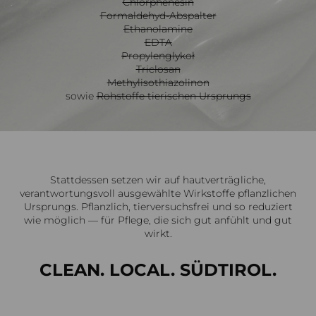
Chlorphenesin
Formaldehyd-Abspalter
Ethanolamine
EDTA
Propylenglykoł
Triclosan
Methylisothiazolinon
sowie
Rohstoffe tierischen Ursprungs
Stattdessen setzen wir auf hautverträgliche,
verantwortungsvoll ausgewählte Wirkstoffe pflanzlichen
Ursprungs. Pflanzlich, tierversuchsfrei und so reduziert
wie möglich — für Pflege, die sich gut anfühlt und gut
wirkt.
CLEAN. LOCAL. SÜDTIROL.