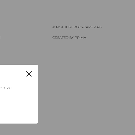
© NOT JUST BODYCARE 2026
CREATED BY PRIMA
T
en zu