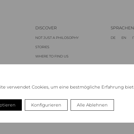
DISCOVER
SPRACHEN
NOT JUST A PHILOSOPHY
DE
EN
I
STORIES
WHERE TO FIND
US
AUTHENTICS
ORIGINALS
SPECIALS
ite verwendet Cookies, um eine bestmögliche Erfahrung biet
NOT JUST A MAGAZINE
ARE.COM
eptieren
Konfigurieren
Alle Ablehnen
N