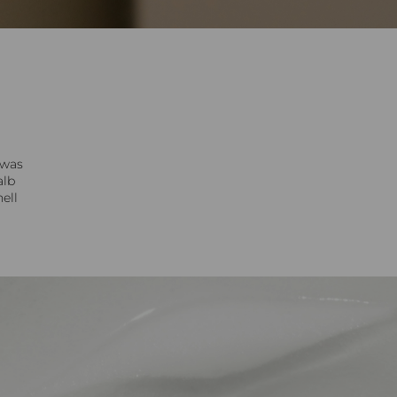
 was
alb
ell