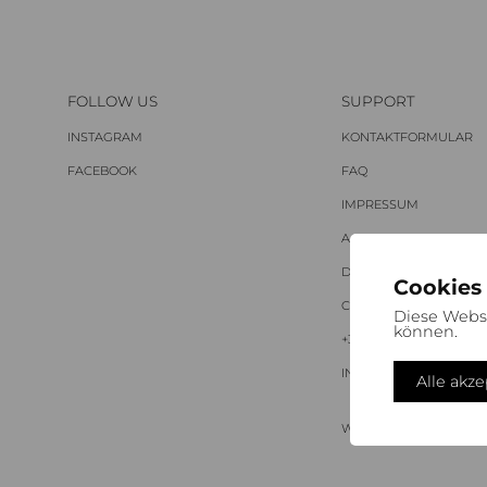
FOLLOW US
SUPPORT
INSTAGRAM
KONTAKTFORMULAR
FACEBOOK
FAQ
IMPRESSUM
AGB
DATENSCHUTZ
Cookies
COOKIES
Diese Webs
können.
+39 0471 637524 | TEL
INFO@NOTJUSTBODYC
Alle akz
WIDERRUF ANFORDER