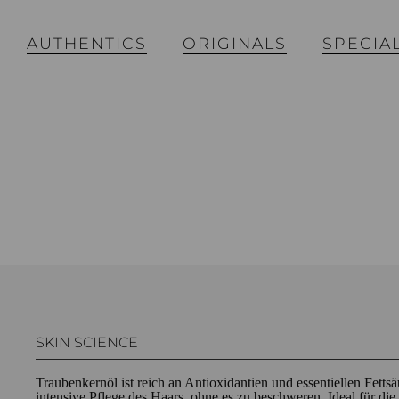
AUTHENTICS
ORIGINALS
SPECIA
SKIN SCIENCE
Traubenkernöl ist reich an Antioxidantien und essentiellen Fettsä
intensive Pflege des Haars, ohne es zu beschweren. Ideal für di