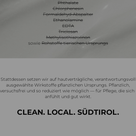
Phthalate
Chlorphenesin
Formaldehyd-Abspalter
Ethanolamine
EDTA
Triclosan
Methylisothiazolinon
sowie
Rohstoffe tierischen Ursprungs
Stattdessen setzen wir auf hautverträgliche, verantwortungsvoll
ausgewählte Wirkstoffe pflanzlichen Ursprungs. Pflanzlich,
rversuchsfrei und so reduziert wie möglich — für Pflege, die sich
anfühlt und gut wirkt.
CLEAN. LOCAL. SÜDTIROL.