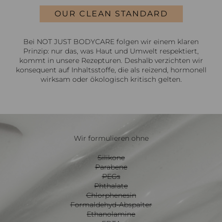
OUR CLEAN STANDARD
Bei NOT JUST BODYCARE folgen wir einem klaren
Prinzip: nur das, was Haut und Umwelt respektiert,
kommt in unsere Rezepturen. Deshalb verzichten wir
konsequent auf Inhaltsstoffe, die als reizend, hormonell
wirksam oder ökologisch kritisch gelten.
Wir formulieren ohne
Silikone
Parabene
PEGs
Phthalate
Chlorphenesin
Formaldehyd-Abspalter
Ethanolamine