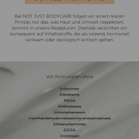
Bei NOT JUST BODYCARE folgen wir einem klaren
Prinzip: nur das, was Haut und Umwelt respektiert,
kommt in unsere Rezepturen. Deshalb verzichten wir
konsequent auf Inhaltsstoffe, die als reizend, hormonell
wirksam oder ökologisch kritisch gelten.
Wir formulieren ohne
Silicones
Parabens
PEGs
Phthalates
Chlorphenesin
Formaldehyde-releasing preservatives
Ethanolamines
EDTA
Triclosan