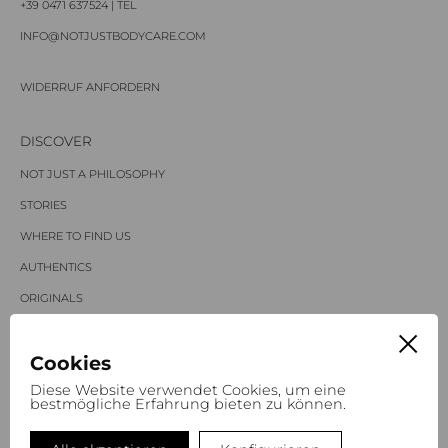
+39 0471 637524 | TEL
INFO@NOTJUSTBODYCARE.COM
WIDERRUF ANFORDERN
DISCOVER
NOT JUST A PHILOSOPHY
STORIES
WHERE TO FIND
US
AUTHENTICS
ORIGINALS
SPECIALS
Cookies
NOT JUST A MAGAZINE
Diese Website verwendet Cookies, um eine
bestmögliche Erfahrung bieten zu können.
SPRACHEN