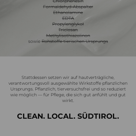
Chlorphenesin
Formaldehyd-Abspalter
Ethanolamine
EDTA
Propylenglykoł
Triclosan
Methylisothiazolinon
sowie
Rohstoffe tierischen Ursprungs
Stattdessen setzen wir auf hautverträgliche,
verantwortungsvoll ausgewählte Wirkstoffe pflanzlichen
Ursprungs. Pflanzlich, tierversuchsfrei und so reduziert
wie möglich — für Pflege, die sich gut anfühlt und gut
wirkt.
CLEAN. LOCAL. SÜDTIROL.