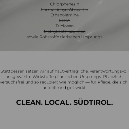
Chlorphenesin
Formaldehyd-Abspalter
Ethanolamine
EDTA
Triclosan
Methylisothiazolinon
sowie
Rohstoffe tierischen Ursprungs
Stattdessen setzen wir auf hautverträgliche, verantwortungsvoll
ausgewählte Wirkstoffe pflanzlichen Ursprungs. Pflanzlich,
rversuchsfrei und so reduziert wie möglich — für Pflege, die sich
anfühlt und gut wirkt.
CLEAN. LOCAL. SÜDTIROL.