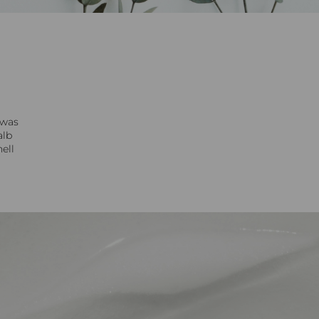
 was
alb
ell