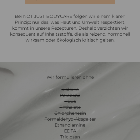
Bei NOT JUST BODYCARE folgen wir einem klaren
Prinzip: nur das, was Haut und Umwelt respektiert,
kommt in unsere Rezepturen. Deshalb verzichten wir
konsequent auf Inhaltsstoffe, die als reizend, hormonell
wirksam oder ökologisch kritisch gelten.
Wir formulieren ohne
Silikone
Parabene
PEGs
Phthalate
Chlorphenesin
Formaldehyd-Abspalter
Ethanolamine
EDTA
Triclosan