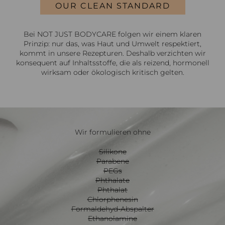
OUR CLEAN STANDARD
Bei NOT JUST BODYCARE folgen wir einem klaren
Prinzip: nur das, was Haut und Umwelt respektiert,
kommt in unsere Rezepturen. Deshalb verzichten wir
konsequent auf Inhaltsstoffe, die als reizend, hormonell
wirksam oder ökologisch kritisch gelten.
Wir formulieren ohne
Silikone
Parabene
PEGs
Phthalate
Phthalat
Chlorphenesin
Formaldehyd-Abspalter
Ethanolamine