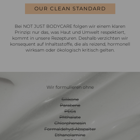
OUR CLEAN STANDARD
Bei NOT JUST BODYCARE folgen wir einem klaren
Prinzip: nur das, was Haut und Umwelt respektiert,
kommt in unsere Rezepturen. Deshalb verzichten wir
konsequent auf Inhaltsstoffe, die als reizend, hormonell
wirksam oder ökologisch kritisch gelten.
Wir formulieren ohne
Silikone
Parabene
PEGs
Phthalate
Chlorphenesin
Formaldehyd-Abspalter
Ethanolamine