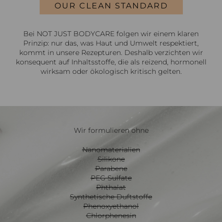
OUR CLEAN STANDARD
Bei NOT JUST BODYCARE folgen wir einem klaren
Prinzip: nur das, was Haut und Umwelt respektiert,
kommt in unsere Rezepturen. Deshalb verzichten wir
konsequent auf Inhaltsstoffe, die als reizend, hormonell
wirksam oder ökologisch kritisch gelten.
Wir formulieren ohne
Nanomaterialien
Silikone
Parabene
PEG Sulfate
Phthalat
Synthetische Duftstoffe
Phenoxyethanol
Chlorphenesin