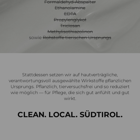
Formaldehyd-Abspalter
Ethanolamine
EDTA
Propylenglykoł
Triclosan
Methylisothiazolinon
sowie
Rohstoffe tierischen Ursprungs
Stattdessen setzen wir auf hautverträgliche,
verantwortungsvoll ausgewählte Wirkstoffe pflanzlichen
Ursprungs. Pflanzlich, tierversuchsfrei und so reduziert
wie möglich — für Pflege, die sich gut anfühlt und gut
wirkt.
CLEAN. LOCAL. SÜDTIROL.