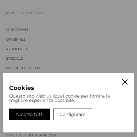
RICHIEDI IL RECESSO
DISCOVER
ORIGINALS
AUTHENTICS
SPECIALS
WHERE TO FIND US
STORIES
Cookies
NOT JUST A PHILOSOPHY
Questo sito web utilizza i cookie per fornire la
migliore esperienza possibile.
LINGUE
Accetto tutti
Configurare
IT
EN
DE
© NOT JUST BODYCARE 2026