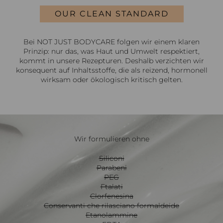
OUR CLEAN STANDARD
Bei NOT JUST BODYCARE folgen wir einem klaren
Prinzip: nur das, was Haut und Umwelt respektiert,
kommt in unsere Rezepturen. Deshalb verzichten wir
konsequent auf Inhaltsstoffe, die als reizend, hormonell
wirksam oder ökologisch kritisch gelten.
Wir formulieren ohne
Siliconi
Parabeni
PEG
Ftalati
Clorfenesina
Conservanti che rilasciano formaldeide
Etanolammine