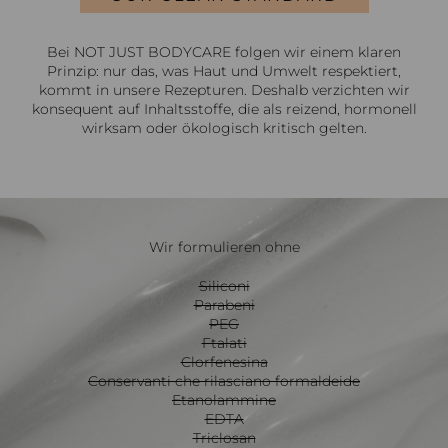
Bei NOT JUST BODYCARE folgen wir einem klaren
Prinzip: nur das, was Haut und Umwelt respektiert,
kommt in unsere Rezepturen. Deshalb verzichten wir
konsequent auf Inhaltsstoffe, die als reizend, hormonell
wirksam oder ökologisch kritisch gelten.
Wir formulieren ohne
Siliconi
Parabeni
PEG
Ftalati
Clorfenesina
Conservanti che rilasciano formaldeide
Etanolammine
EDTA
Triclosan