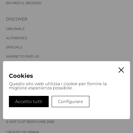
RICHIEDI IL RECESSO
DISCOVER
ORIGINALS
AUTHENTICS
SPECIALS
WHERE TO FIND US
STORIES
Cookies
NOT JUST A PHILOSOPHY
Questo sito web utilizza i cookie per fornire la
migliore esperienza possibile.
LINGUE
Accetto tutti
Configurare
IT
EN
DE
© NOT JUST BODYCARE 2026
CREATED BY PRIMA