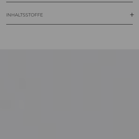
300ml
INHALTSSTOFFE
Aqua (Water), Cetyl alcohol, Behentrimonium chloride,
Triticum vulgare bran extract, Triticum vulgare germ
oil, Linoleic acid, Parfum, Hexyl cinnamal,
Hydroxycitronellal, Citronellol, Linalool, Limonene,
Geraniol.