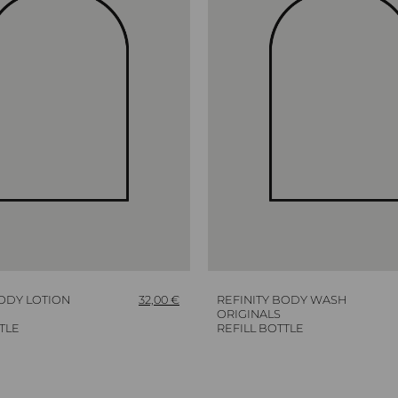
BODY LOTION
32,00
€
REFINITY BODY WASH
ORIGINALS
TLE
REFILL BOTTLE