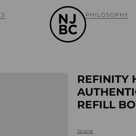
LS
PHILOSOPHY
REFINITY
AUTHENTI
REFILL B
29,00
€