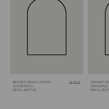
REFINITY BODY LOTION
32,00
€
REFINITY 
AUTHENTICS
ORIGINALS
REFILL BOTTLE
REFILL BOT