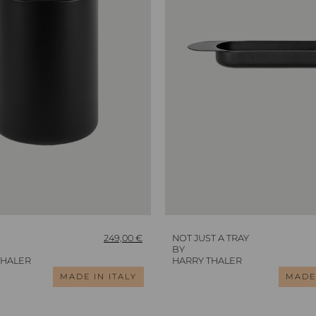
249,00
€
NOT JUST A TRAY
BY
THALER
HARRY THALER
MADE IN ITALY
MADE 