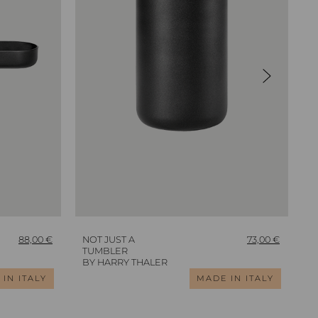
88,00
€
NOT JUST A
73,00
€
N
TUMBLER
T
BY HARRY THALER
B
IN ITALY
MADE IN ITALY