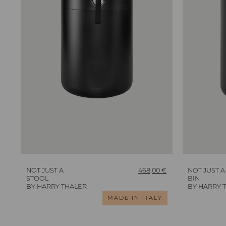
NOT JUST A
468,00
€
NOT JUST A
STOOL
BIN
BY HARRY THALER
BY HARRY 
MADE IN ITALY