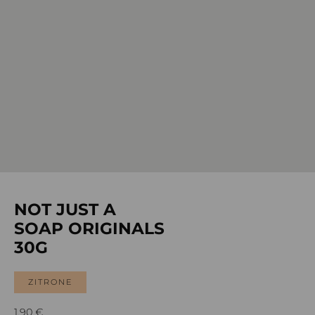
NOT JUST A
SOAP ORIGINALS
30G
ZITRONE
1,90
€