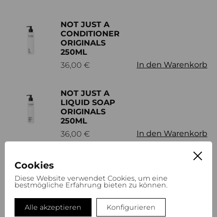
NOT JUST A
CONDITIONER
ORIGINALS
250ML
In den Warenkorb
36,00
€
NOT JUST A
LIQUID SOAP
ORIGINALS
250ML
In den Warenkorb
36,00
€
NOT JUST A
Cookies
SHAMPOO
Diese Website verwendet Cookies, um eine
ORIGINALS
bestmögliche Erfahrung bieten zu können.
250ML
In den Warenkorb
36,00
€
Alle akzeptieren
Konfigurieren