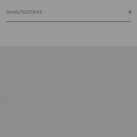
250ml
INHALTSSTOFFE
Aqua (Water), Caprylic/capric triglyceride, Glycerin,
Mentha arvensis leaf oil, Sodium polyacrylate, Thymus
vulgaris leaf oil, Rosmarinus officinalis leaf oil, Citrus
limon fruit oil, lavandula angustifolia herb oil,
Menthol, Ruscus aculeatus root extract, Hamamelis
virginiana leaf water, Escin, Phenoxyethanol,
Propylene glycol, Limonene, Linalool,
Ethylhexylglycerin, Citral.