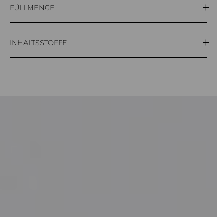
FÜLLMENGE
100ml
INHALTSSTOFFE
Aqua (Water), Glycerin, Glyceryl stearate,
Caprylic/capric triglyceride, Ethylhexyl stearate,
Hamamelis virginiana leaf water, Cetearyl alcohol,
Calendula officinalis flower extract, Tocopheryl acetate,
Sodium cetearyl sulfate, Sodium lauryl sulfate, Sodium
dehydroacetate, Ethylhexylglycerin, Lactic acid,
Phenoxyethanol, Parfum.