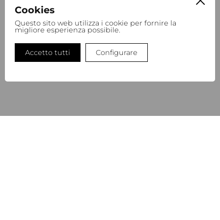
Cookies
Questo sito web utilizza i cookie per fornire la
migliore esperienza possibile.
REFINITY BODY LOTION AUTHENTICS
32,00
€
Accetto tutti
Configurare
REFILL BOTTLE
NEWSLETTER
Iscriviti alla nostra newsletter per rimanere aggiornata/o
sulle nostre ultime novità e sui nostri progetti futuri.