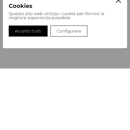
Cookies
Questo sito web utilizza i cookie per fornire la
migliore esperienza possibile.
REFINITY BODY LOTION AUTHENTICS
32,00
€
Accetto tutti
Configurare
REFILL BOTTLE
NEWSLETTER
Iscriviti alla nostra newsletter per rimanere aggiornata/o
sulle nostre ultime novità e sui nostri progetti futuri.