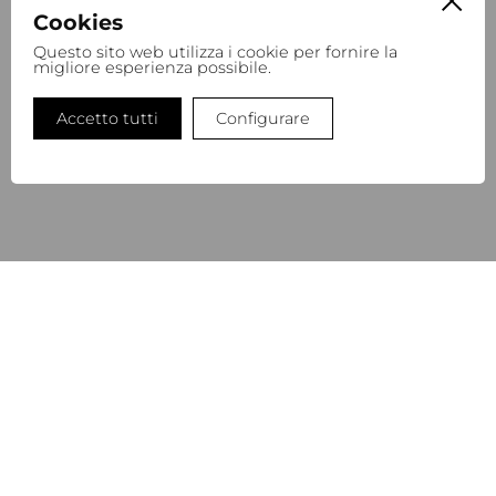
Cookies
Questo sito web utilizza i cookie per fornire la
migliore esperienza possibile.
REFINITY BODY LOTION ORIGINALS
32,00
€
Accetto tutti
Configurare
REFILL BOTTLE
NEWSLETTER
Iscriviti alla nostra newsletter per rimanere aggiornata/o
sulle nostre ultime novità e sui nostri progetti futuri.