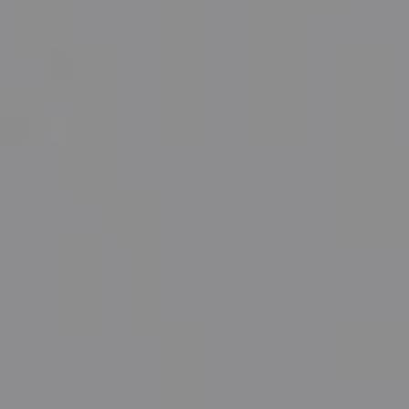
Coco-glucoside, Gluconolactone, Dehydroacetic acid,
Limonene.