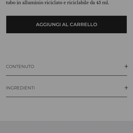
tubo in alluminio riciclato e riciclabile da 45 ml.
AGGIUNGI AL CARRELLO
CONTENUTO
45ml
INGREDIENTI
Aqua, Sodium coco-sulfate, Decyl glucoside, Glycerin,
Hydrolyzed rice protein, Salvia officinalis oil, Thymus
vulgarisleaf oil, Mentha arvensis leaf oil, Lactic acid,
Sodium chloride, Glyceryl oleate, Benzyl alcohol,