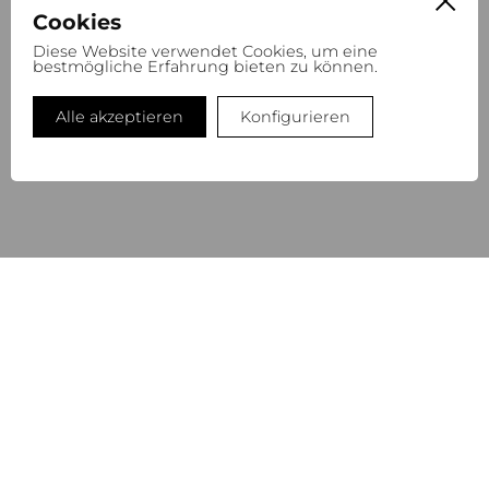
Cookies
Diese Website verwendet Cookies, um eine
bestmögliche Erfahrung bieten zu können.
REFINITY BODY LOTION AUTHENTICS
32,00
€
Alle akzeptieren
Konfigurieren
REFILL BOTTLE
NEWSLETTER
Melden Sie sich zu unserem Newsletter an, um auf dem
Laufenden zu bleiben.