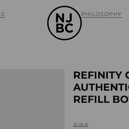
LS
PHILOSOPHY
REFINITY
AUTHENTI
REFILL B
32,00
€