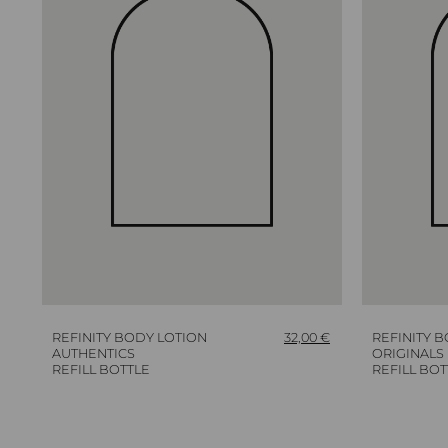
REFINITY BODY LOTION
32,00
€
REFINITY 
AUTHENTICS
ORIGINALS
REFILL BOTTLE
REFILL BOT