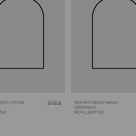
BODY LOTION
32,00
€
REFINITY BODY WASH
ORIGINALS
TLE
REFILL BOTTLE